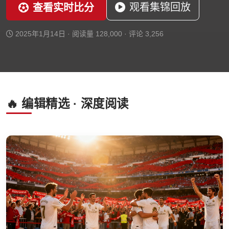
观看集锦回放
查看实时比分
2025年1月14日 · 阅读量 128,000 · 评论 3,256
🔥 编辑精选 · 深度阅读