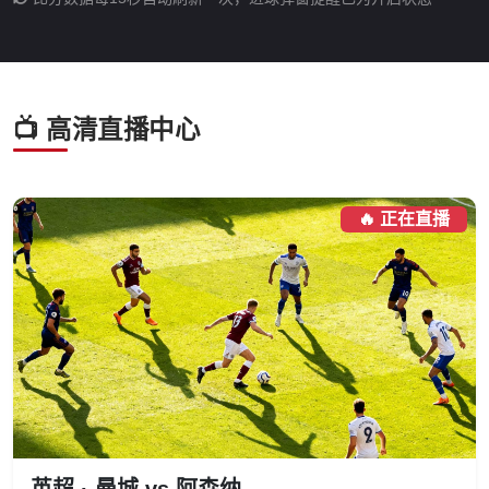
📺 高清直播中心
🔥 正在直播
英超 · 曼城 vs 阿森纳