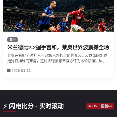
意甲
米兰德比2-2握手言和，莱奥世界波震撼全场
莱奥在第67分钟打入一记35米外的远射世界波，皮球如同出膛
炮弹直挂球门死角，这粒进球被意甲官方评为本轮最佳进球。
2025-01-11
⚡ 闪电比分 · 实时滚动
LIVE 更新中